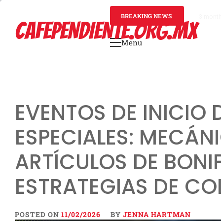
Skip
to
BREAKING NEWS
3 mont
CAFEPENDIENTE.ORG.MX
content
Menu
Primary
Menu
EVENTOS DE INICIO 
ESPECIALES: MECÁNI
ARTÍCULOS DE BONI
ESTRATEGIAS DE CO
POSTED ON
11/02/2026
BY
JENNA HARTMAN