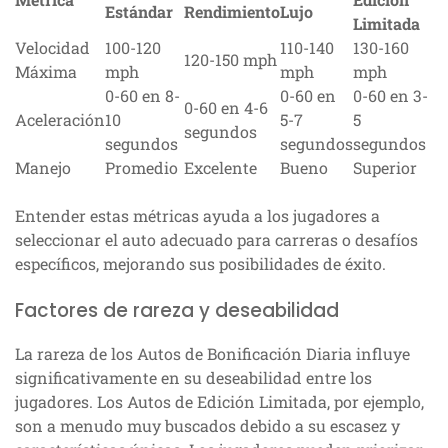
Estándar
Rendimiento
Lujo
Limitada
Velocidad
100-120
110-140
130-160
120-150 mph
Máxima
mph
mph
mph
0-60 en 8-
0-60 en
0-60 en 3-
0-60 en 4-6
Aceleración
10
5-7
5
segundos
segundos
segundos
segundos
Manejo
Promedio
Excelente
Bueno
Superior
Entender estas métricas ayuda a los jugadores a
seleccionar el auto adecuado para carreras o desafíos
específicos, mejorando sus posibilidades de éxito.
Factores de rareza y deseabilidad
La rareza de los Autos de Bonificación Diaria influye
significativamente en su deseabilidad entre los
jugadores. Los Autos de Edición Limitada, por ejemplo,
son a menudo muy buscados debido a su escasez y