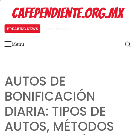
Skip
CAFEPENDIENTE.ORG.MX
to
content
BREAKING NEWS
3 months ago
Mecánica del Paquete Promocional
Menu
Primary
Menu
AUTOS DE
BONIFICACIÓN
DIARIA: TIPOS DE
AUTOS, MÉTODOS