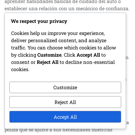
aprender habilidades básicas de cuidado del auto o
establecer una relación con un mecánico de confianza.
Esto puede ayudarle a ahorrar dinero y asegurar que
We respect your privacy
sus vehículos permanezcan en óptimas condiciones.
Cookies help us improve your experience,
Implicaciones del seguro
deliver personalized content, and analyze
traffic. You can choose which cookies to allow
Coleccionar Autos de Bonificación Diaria puede tener
by clicking
Customize
. Click
Accept All
to
implicaciones de seguro que no deben pasarse por alto.
consent or
Reject All
to decline non-essential
Dependiendo del valor y tipo de vehículos en su
cookies.
colección, las primas de seguro pueden aumentar
significativamente. Es importante comparar opciones
de seguro que ofrezcan una cobertura adecuada sin
Customize
romper el banco.
Reject All
Considere discutir su colección con un agente de
seguros que se especialice en autos clásicos o
Accept All
coleccionables. Ellos pueden ayudarle a encontrar una
póliza que se ajuste a sus necesidades mientras