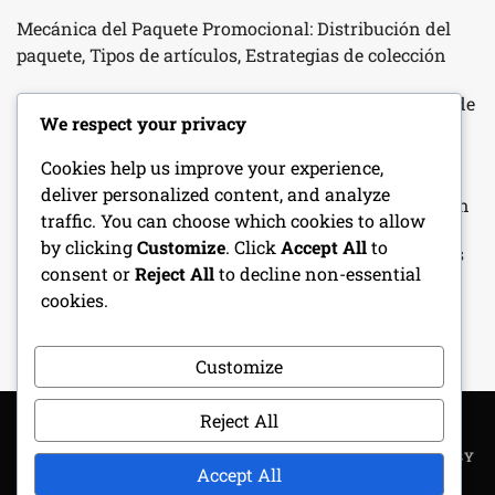
Mecánica del Paquete Promocional: Distribución del
paquete, Tipos de artículos, Estrategias de colección
Lexus Lfa: Mecánica de premios del evento, Criterios de
We respect your privacy
desbloqueo de planos, Desafíos de carreras
Cookies help us improve your experience,
Calendario de Recompensas Diarias: Horario de
deliver personalized content, and analyze
recompensas, Tipos de artículos, Métodos de colección
traffic. You can choose which cookies to allow
by clicking
Customize
. Click
Accept All
to
Recompensas de racha de inicio de sesión: mecánicas
consent or
Reject All
to decline non-essential
de racha, artículos de bonificación, estrategias de
cookies.
colección
Customize
Reject All
COPYRIGHT ALL RIGHTS RESERVED
|
THEME: METROGIST BY
Accept All
UNITEDTHEME
.