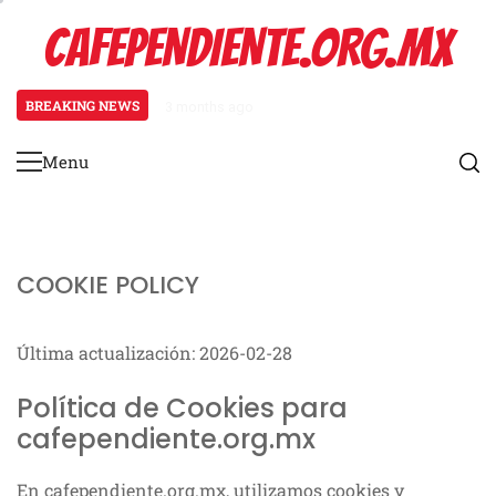
Skip
CAFEPENDIENTE.ORG.MX
to
content
BREAKING NEWS
3 months ago
Nuevos Paquetes de Promoción par
Menu
Primary
Menu
COOKIE POLICY
Última actualización: 2026-02-28
Política de Cookies para
cafependiente.org.mx
En cafependiente.org.mx, utilizamos cookies y