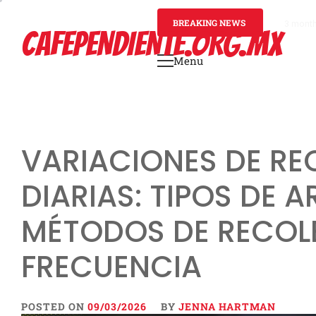
Skip
to
BREAKING NEWS
3 mont
CAFEPENDIENTE.ORG.MX
content
Menu
Primary
Menu
VARIACIONES DE R
DIARIAS: TIPOS DE A
MÉTODOS DE RECOL
FRECUENCIA
POSTED ON
09/03/2026
BY
JENNA HARTMAN