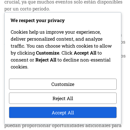
crucial, ya que muchos eventos solo están disponibles
por un corto período.
We respect your privacy
Criterios de desbloqueo de planos
Cookies help us improve your experience,
Los criterios de desbloqueo de planos dictan cómo los
deliver personalized content, and analyze
jugadores pueden adquirir los componentes necesarios
traffic. You can choose which cookies to allow
para obtener el Lexus LFA. Típicamente, los jugadores
by clicking
Customize
. Click
Accept All
to
deben recolectar planos específicos a través de desafíos
consent or
Reject All
to decline non-essential
de carreras o completando ciertos hitos en eventos.
cookies.
Estos planos son esenciales para construir o mejorar
vehículos dentro del juego.
Customize
Los jugadores deben centrarse en participar en
carreras que ofrezcan recompensas de planos y
Reject All
considerar colaborar con otros jugadores para
compartir estrategias para recolectar estos artículos.
Accept All
Mantente atento a ofertas por tiempo limitado que
puedan proporcionar oportunidades adicionales para