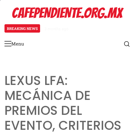
Skip
CAFEPENDIENTE.ORG.MX
to
content
BREAKING NEWS
3 months ago
Mecánica del Paquete Promocional
Menu
Primary
Menu
LEXUS LFA:
MECÁNICA DE
PREMIOS DEL
EVENTO, CRITERIOS