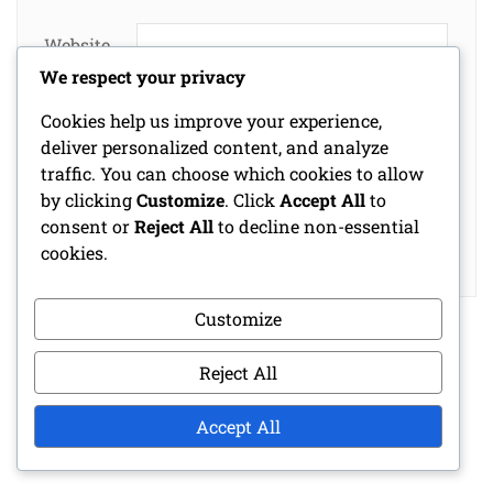
Website
We respect your privacy
Cookies help us improve your experience,
Save my name, email, and website in this
deliver personalized content, and analyze
browser for the next time I comment.
traffic. You can choose which cookies to allow
by clicking
Customize
. Click
Accept All
to
consent or
Reject All
to decline non-essential
cookies.
Customize
Reject All
ENLACES
Accept All
Quiénes somos