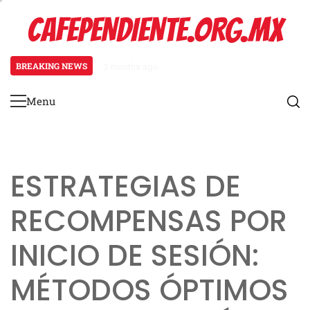
Skip
CAFEPENDIENTE.ORG.MX
to
content
BREAKING NEWS
3 months ago
Mecánica del Paquete Promocional
Menu
Primary
Menu
ESTRATEGIAS DE
RECOMPENSAS POR
INICIO DE SESIÓN:
MÉTODOS ÓPTIMOS