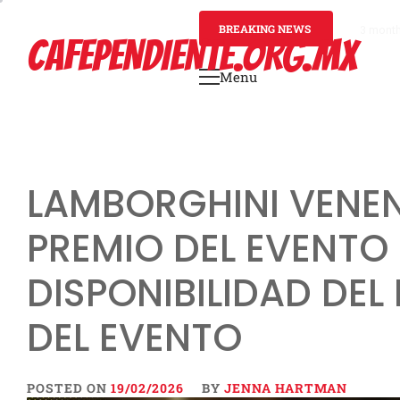
Skip
to
BREAKING NEWS
3 mont
CAFEPENDIENTE.ORG.MX
content
Menu
Primary
Menu
LAMBORGHINI VENEN
PREMIO DEL EVENTO 
DISPONIBILIDAD DEL
DEL EVENTO
POSTED ON
19/02/2026
BY
JENNA HARTMAN