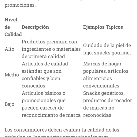
promociones.
Nivel
de
Descripción
Ejemplos Típicos
Calidad
Productos premium con
Cuidado de la piel de
Alto
ingredientes o materiales
lujo, snacks gourmet
de primera calidad
Artículos de calidad
Marcas de hogar
estándar que son
populares, artículos
Medio
confiables y bien
alimenticios
conocidos
convencionales
Artículos básicos o
Snacks genéricos,
promocionales que
productos de tocador
Bajo
pueden carecer de
de marcas no
reconocimiento de marca
reconocidas
Los consumidores deben evaluar la calidad de los
artículos en los paquetes promocionales para