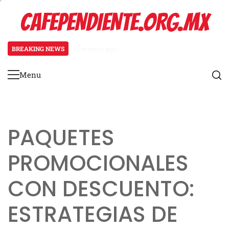
Skip
CAFEPENDIENTE.ORG.MX
to
content
BREAKING NEWS
3 months ago
Mecánica del Paquete Promocional
Menu
Primary
Menu
PAQUETES
PROMOCIONALES
CON DESCUENTO:
ESTRATEGIAS DE