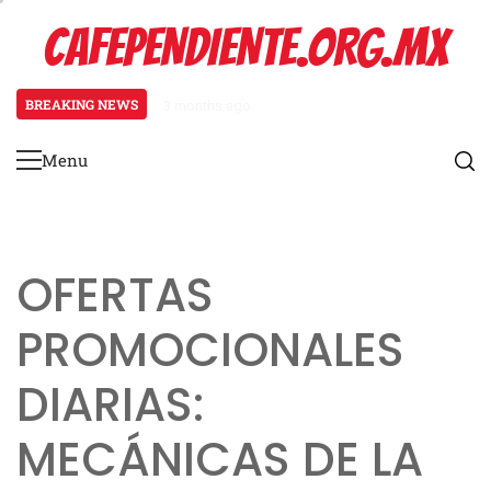
Skip
CAFEPENDIENTE.ORG.MX
to
content
BREAKING NEWS
3 months ago
Mecánica del Paquete Promocional
Menu
Primary
Menu
OFERTAS
PROMOCIONALES
DIARIAS:
MECÁNICAS DE LA