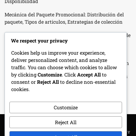
Disponibilidad
Mecánica del Paquete Promocional: Distribución del
paquete, Tipos de artículos, Estrategias de colección
Lexus Lfa: Mecánica de premios del evento, Criterios de
We respect your privacy
desbloqueo de planos, Desafíos de carreras
Cookies help us improve your experience,
Calendario de Recompensas Diarias: Horario de
deliver personalized content, and analyze
recompensas, Tipos de artículos, Métodos de colección
traffic. You can choose which cookies to allow
by clicking
Customize
. Click
Accept All
to
Recompensas de racha de inicio de sesión: mecánicas
consent or
Reject All
to decline non-essential
de racha, artículos de bonificación, estrategias de
cookies.
colección
Customize
Reject All
COPYRIGHT ALL RIGHTS RESERVED
|
THEME: METROGIST BY