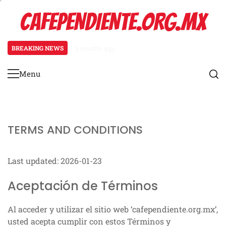
Skip
CAFEPENDIENTE.ORG.MX
to
content
BREAKING NEWS
3 months ago
Nuevos Paquetes de Promoción par
Menu
Primary
Menu
TERMS AND CONDITIONS
Last updated: 2026-01-23
Aceptación de Términos
Al acceder y utilizar el sitio web ‘cafependiente.org.mx’,
usted acepta cumplir con estos Términos y